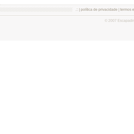
.:: |
política de privacidade
|
termos 
© 2007 Escapadi