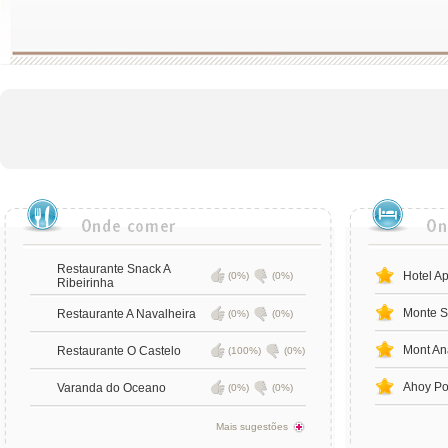
Restaurante Snack A
Hotel A
(0%)
(0%)
Ribeirinha
Monte S
Restaurante A Navalheira
(0%)
(0%)
Mont An
Restaurante O Castelo
(100%)
(0%)
Ahoy Po
Varanda do Oceano
(0%)
(0%)
Mais sugestões