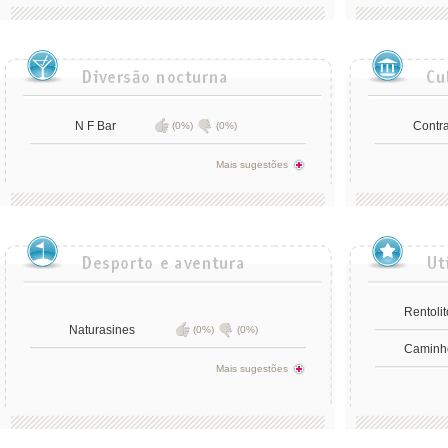
N F Bar
Contr
(0%)
(0%)
Mais sugestões
Rentolit
Naturasines
(0%)
(0%)
Caminho
Mais sugestões