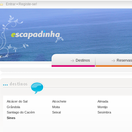
Entrar
•
Registe-se!
Destinos
Reservas
Alcácer do Sal
Alcochete
Almada
Grândola
Moita
Montijo
Santiago do Cacém
Seixal
Sesimbra
Sines