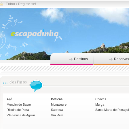
Entrar
•
Registe-se!
Destinos
Reservas
Alijó
Boticas
Chaves
Mondim de Basto
Montalegre
Murça
Ribeira de Pena
Sabrosa
Santa Marta de Penagu
Vila Pouca de Aguiar
Vila Real