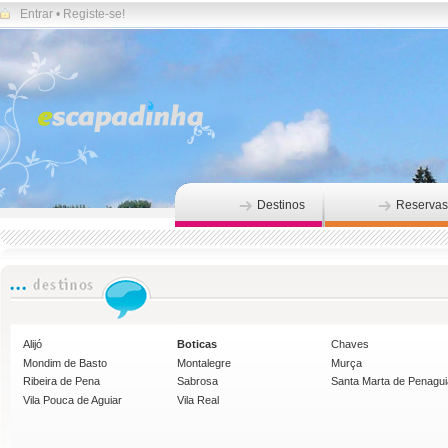
Entrar
•
Registe-se!
Destinos
Reservas
Alijó
Boticas
Chaves
Mondim de Basto
Montalegre
Murça
Ribeira de Pena
Sabrosa
Santa Marta de Penagu
Vila Pouca de Aguiar
Vila Real