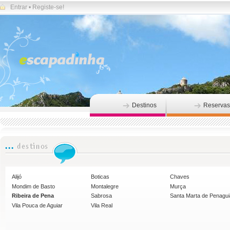
Entrar
•
Registe-se!
Destinos
Reservas
Alijó
Boticas
Chaves
Mondim de Basto
Montalegre
Murça
Ribeira de Pena
Sabrosa
Santa Marta de Penagu
Vila Pouca de Aguiar
Vila Real