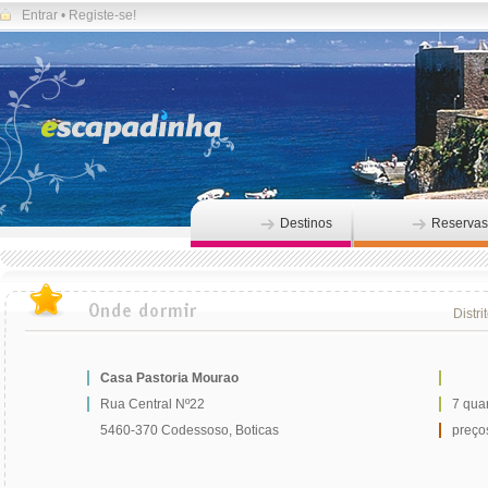
Entrar
•
Registe-se!
Destinos
Reservas
Distri
Casa Pastoria Mourao
Rua Central Nº22
7 qua
5460-370 Codessoso, Boticas
preços