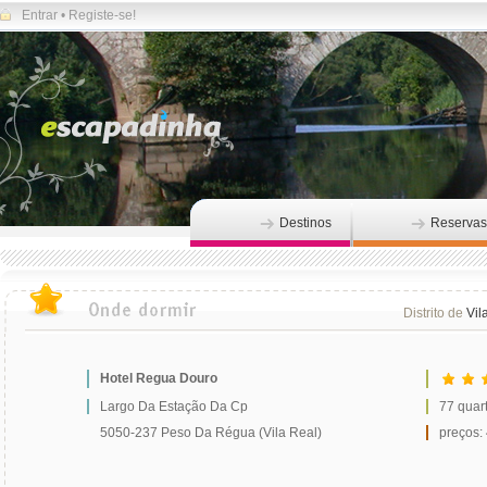
Entrar
•
Registe-se!
Destinos
Reservas
Distrito de
Vil
Hotel Regua Douro
Largo Da Estação Da Cp
77 quar
5050-237 Peso Da Régua (Vila Real)
preços: 