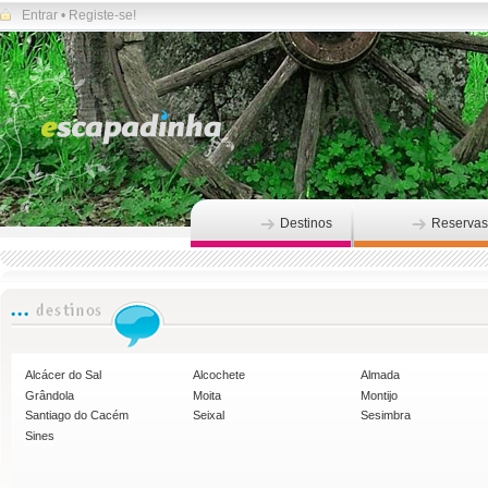
Entrar
•
Registe-se!
Destinos
Reservas
Alcácer do Sal
Alcochete
Almada
Grândola
Moita
Montijo
Santiago do Cacém
Seixal
Sesimbra
Sines