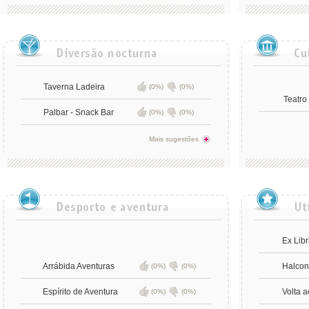
Taverna Ladeira
(0%)
(0%)
Teatro
Palbar - Snack Bar
(0%)
(0%)
Mais sugestões
Ex Libr
Arrábida Aventuras
Halcon
(0%)
(0%)
Espírito de Aventura
Volta 
(0%)
(0%)