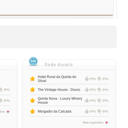
Hotel Rural da Quinta do
(0%)
(0%)
Silval
The Vintage House - Douro
(0%)
(0%)
(0%)
Quinta Nova - Luxury Winery
(0%)
(0%)
(0%)
House
Morgadio da Calcada
(0%)
(0%)
tões
Mais sugestões