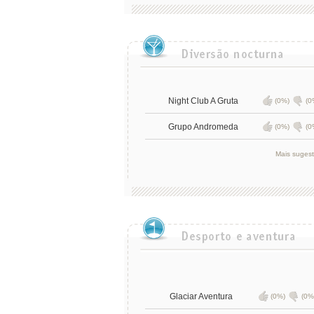
Night Club A Gruta
(0%)
(0
Grupo Andromeda
(0%)
(0
Mais suges
Glaciar Aventura
(0%)
(0%