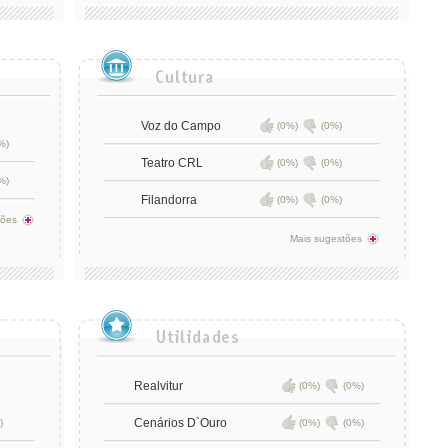
Voz do Campo
(0%)
(0%)
%)
Teatro CRL
(0%)
(0%)
%)
Filandorra
(0%)
(0%)
tões
Mais sugestões
Realvitur
(0%)
(0%)
Cenários D`Ouro
)
(0%)
(0%)