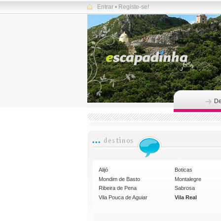
Entrar
•
Registe-se!
De
Alijó
Boticas
Mondim de Basto
Montalegre
Ribeira de Pena
Sabrosa
Vila Pouca de Aguiar
Vila Real