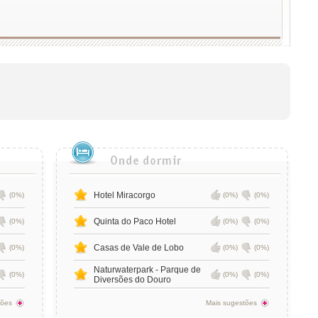
Hotel Miracorgo
(0%)
(0%)
(0%)
Quinta do Paco Hotel
(0%)
(0%)
(0%)
Casas de Vale de Lobo
(0%)
(0%)
(0%)
Naturwaterpark - Parque de
(0%)
(0%)
(0%)
Diversões do Douro
tões
Mais sugestões