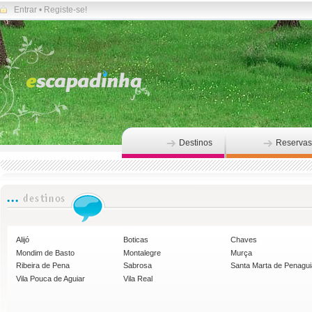
Entrar
•
Registe-se!
Destinos
Reservas
Alijó
Boticas
Chaves
Mondim de Basto
Montalegre
Murça
Ribeira de Pena
Sabrosa
Santa Marta de Penagu
Vila Pouca de Aguiar
Vila Real